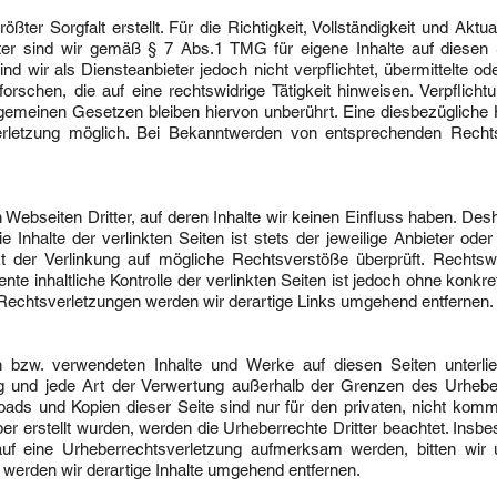
ßter Sorgfalt erstellt. Für die Richtigkeit, Vollständigkeit und Aktu
er sind wir gemäß § 7 Abs.1 TMG für eigene Inhalte auf diesen
nd wir als Diensteanbieter jedoch nicht verpflichtet, übermittelte o
chen, die auf eine rechtswidrige Tätigkeit hinweisen. Verpflicht
gemeinen Gesetzen bleiben hiervon unberührt. Eine diesbezügliche H
erletzung möglich. Bei Bekanntwerden von entsprechenden Rechts
Webseiten Dritter, auf deren Inhalte wir keinen Einfluss haben. Des
nhalte der verlinkten Seiten ist stets der jeweilige Anbieter oder 
t der Verlinkung auf mögliche Rechtsverstöße überprüft. Rechtsw
nte inhaltliche Kontrolle der verlinkten Seiten ist jedoch ohne konk
Rechtsverletzungen werden wir derartige Links umgehend entfernen.
ten bzw. verwendeten Inhalte und Werke auf diesen Seiten unter
itung und jede Art der Verwertung außerhalb der Grenzen des Urhe
loads und Kopien dieser Seite sind nur für den privaten, nicht komm
ber erstellt wurden, werden die Urheberrechte Dritter beachtet. Insbe
 auf eine Urheberrechtsverletzung aufmerksam werden, bitten wir
erden wir derartige Inhalte umgehend entfernen.