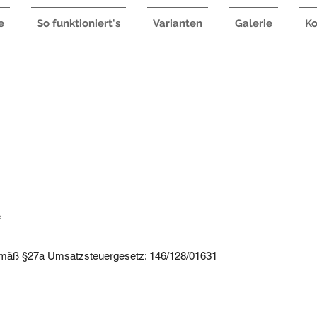
e
So funktioniert's
Varianten
Galerie
Ko
e
emäß §27a Umsatzsteuergesetz:
146/128/01631